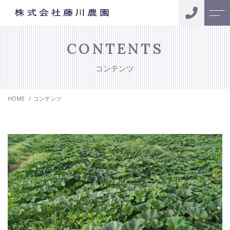
トップページ
アクセス
CONTENTS
コンテンツ
当社について
よくある質問
HOME
コンテンツ
事業内容
ニュース
野菜
コンテンツ
水稲
お問い合わせ
0877-43-7715